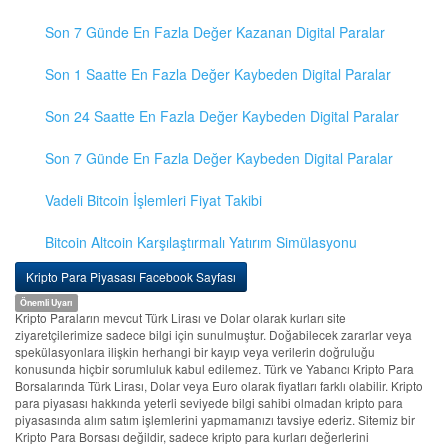
Son 7 Günde En Fazla Değer Kazanan Digital Paralar
Son 1 Saatte En Fazla Değer Kaybeden Digital Paralar
Son 24 Saatte En Fazla Değer Kaybeden Digital Paralar
Son 7 Günde En Fazla Değer Kaybeden Digital Paralar
Vadeli Bitcoin İşlemleri Fiyat Takibi
Bitcoin Altcoin Karşılaştırmalı Yatırım Simülasyonu
Kripto Para Piyasası Facebook Sayfası
Önemli Uyarı
Kripto Paraların mevcut Türk Lirası ve Dolar olarak kurları site
ziyaretçilerimize sadece bilgi için sunulmuştur. Doğabilecek zararlar veya
spekülasyonlara ilişkin herhangi bir kayıp veya verilerin doğruluğu
konusunda hiçbir sorumluluk kabul edilemez. Türk ve Yabancı Kripto Para
Borsalarında Türk Lirası, Dolar veya Euro olarak fiyatları farklı olabilir. Kripto
para piyasası hakkında yeterli seviyede bilgi sahibi olmadan kripto para
piyasasında alım satım işlemlerini yapmamanızı tavsiye ederiz. Sitemiz bir
Kripto Para Borsası değildir, sadece kripto para kurları değerlerini