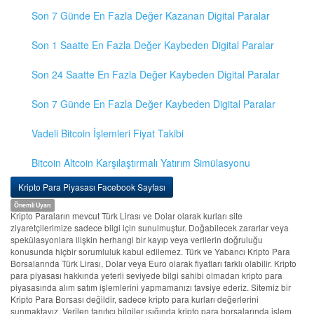
Son 7 Günde En Fazla Değer Kazanan Digital Paralar
Son 1 Saatte En Fazla Değer Kaybeden Digital Paralar
Son 24 Saatte En Fazla Değer Kaybeden Digital Paralar
Son 7 Günde En Fazla Değer Kaybeden Digital Paralar
Vadeli Bitcoin İşlemleri Fiyat Takibi
Bitcoin Altcoin Karşılaştırmalı Yatırım Simülasyonu
Kripto Para Piyasası Facebook Sayfası
Önemli Uyarı
Kripto Paraların mevcut Türk Lirası ve Dolar olarak kurları site
ziyaretçilerimize sadece bilgi için sunulmuştur. Doğabilecek zararlar veya
spekülasyonlara ilişkin herhangi bir kayıp veya verilerin doğruluğu
konusunda hiçbir sorumluluk kabul edilemez. Türk ve Yabancı Kripto Para
Borsalarında Türk Lirası, Dolar veya Euro olarak fiyatları farklı olabilir. Kripto
para piyasası hakkında yeterli seviyede bilgi sahibi olmadan kripto para
piyasasında alım satım işlemlerini yapmamanızı tavsiye ederiz. Sitemiz bir
Kripto Para Borsası değildir, sadece kripto para kurları değerlerini
sunmaktayız. Verilen tanıtıcı bilgiler ışığında kripto para borsalarında işlem