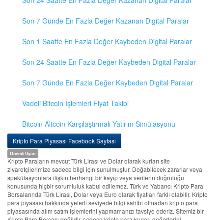
Son 24 Saatte En Fazla Değer Kazanan Digital Paralar
Son 7 Günde En Fazla Değer Kazanan Digital Paralar
Son 1 Saatte En Fazla Değer Kaybeden Digital Paralar
Son 24 Saatte En Fazla Değer Kaybeden Digital Paralar
Son 7 Günde En Fazla Değer Kaybeden Digital Paralar
Vadeli Bitcoin İşlemleri Fiyat Takibi
Bitcoin Altcoin Karşılaştırmalı Yatırım Simülasyonu
Kripto Para Piyasası Facebook Sayfası
Önemli Uyarı
Kripto Paraların mevcut Türk Lirası ve Dolar olarak kurları site
ziyaretçilerimize sadece bilgi için sunulmuştur. Doğabilecek zararlar veya
spekülasyonlara ilişkin herhangi bir kayıp veya verilerin doğruluğu
konusunda hiçbir sorumluluk kabul edilemez. Türk ve Yabancı Kripto Para
Borsalarında Türk Lirası, Dolar veya Euro olarak fiyatları farklı olabilir. Kripto
para piyasası hakkında yeterli seviyede bilgi sahibi olmadan kripto para
piyasasında alım satım işlemlerini yapmamanızı tavsiye ederiz. Sitemiz bir
Kripto Para Borsası değildir, sadece kripto para kurları değerlerini