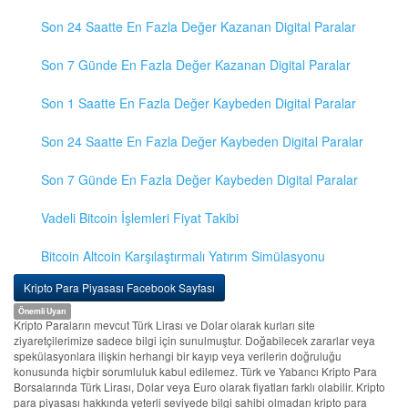
Son 24 Saatte En Fazla Değer Kazanan Digital Paralar
Son 7 Günde En Fazla Değer Kazanan Digital Paralar
Son 1 Saatte En Fazla Değer Kaybeden Digital Paralar
Son 24 Saatte En Fazla Değer Kaybeden Digital Paralar
Son 7 Günde En Fazla Değer Kaybeden Digital Paralar
Vadeli Bitcoin İşlemleri Fiyat Takibi
Bitcoin Altcoin Karşılaştırmalı Yatırım Simülasyonu
Kripto Para Piyasası Facebook Sayfası
Önemli Uyarı
Kripto Paraların mevcut Türk Lirası ve Dolar olarak kurları site
ziyaretçilerimize sadece bilgi için sunulmuştur. Doğabilecek zararlar veya
spekülasyonlara ilişkin herhangi bir kayıp veya verilerin doğruluğu
konusunda hiçbir sorumluluk kabul edilemez. Türk ve Yabancı Kripto Para
Borsalarında Türk Lirası, Dolar veya Euro olarak fiyatları farklı olabilir. Kripto
para piyasası hakkında yeterli seviyede bilgi sahibi olmadan kripto para