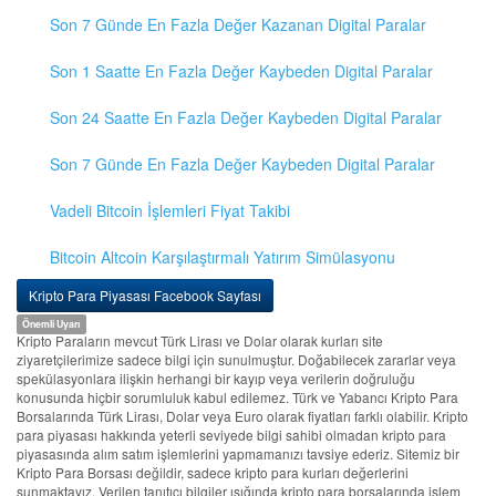
Son 7 Günde En Fazla Değer Kazanan Digital Paralar
Son 1 Saatte En Fazla Değer Kaybeden Digital Paralar
Son 24 Saatte En Fazla Değer Kaybeden Digital Paralar
Son 7 Günde En Fazla Değer Kaybeden Digital Paralar
Vadeli Bitcoin İşlemleri Fiyat Takibi
Bitcoin Altcoin Karşılaştırmalı Yatırım Simülasyonu
Kripto Para Piyasası Facebook Sayfası
Önemli Uyarı
Kripto Paraların mevcut Türk Lirası ve Dolar olarak kurları site
ziyaretçilerimize sadece bilgi için sunulmuştur. Doğabilecek zararlar veya
spekülasyonlara ilişkin herhangi bir kayıp veya verilerin doğruluğu
konusunda hiçbir sorumluluk kabul edilemez. Türk ve Yabancı Kripto Para
Borsalarında Türk Lirası, Dolar veya Euro olarak fiyatları farklı olabilir. Kripto
para piyasası hakkında yeterli seviyede bilgi sahibi olmadan kripto para
piyasasında alım satım işlemlerini yapmamanızı tavsiye ederiz. Sitemiz bir
Kripto Para Borsası değildir, sadece kripto para kurları değerlerini
sunmaktayız. Verilen tanıtıcı bilgiler ışığında kripto para borsalarında işlem