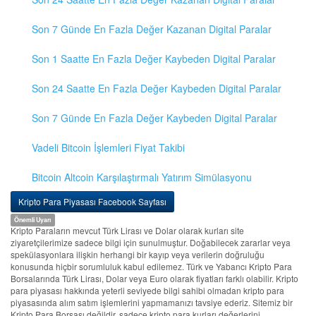
Son 7 Günde En Fazla Değer Kazanan Digital Paralar
Son 1 Saatte En Fazla Değer Kaybeden Digital Paralar
Son 24 Saatte En Fazla Değer Kaybeden Digital Paralar
Son 7 Günde En Fazla Değer Kaybeden Digital Paralar
Vadeli Bitcoin İşlemleri Fiyat Takibi
Bitcoin Altcoin Karşılaştırmalı Yatırım Simülasyonu
Kripto Para Piyasası Facebook Sayfası
Önemli Uyarı
Kripto Paraların mevcut Türk Lirası ve Dolar olarak kurları site
ziyaretçilerimize sadece bilgi için sunulmuştur. Doğabilecek zararlar veya
spekülasyonlara ilişkin herhangi bir kayıp veya verilerin doğruluğu
konusunda hiçbir sorumluluk kabul edilemez. Türk ve Yabancı Kripto Para
Borsalarında Türk Lirası, Dolar veya Euro olarak fiyatları farklı olabilir. Kripto
para piyasası hakkında yeterli seviyede bilgi sahibi olmadan kripto para
piyasasında alım satım işlemlerini yapmamanızı tavsiye ederiz. Sitemiz bir
Kripto Para Borsası değildir, sadece kripto para kurları değerlerini