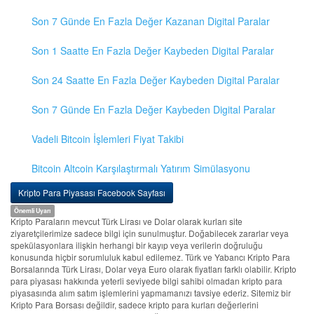
Son 7 Günde En Fazla Değer Kazanan Digital Paralar
Son 1 Saatte En Fazla Değer Kaybeden Digital Paralar
Son 24 Saatte En Fazla Değer Kaybeden Digital Paralar
Son 7 Günde En Fazla Değer Kaybeden Digital Paralar
Vadeli Bitcoin İşlemleri Fiyat Takibi
Bitcoin Altcoin Karşılaştırmalı Yatırım Simülasyonu
Kripto Para Piyasası Facebook Sayfası
Önemli Uyarı
Kripto Paraların mevcut Türk Lirası ve Dolar olarak kurları site
ziyaretçilerimize sadece bilgi için sunulmuştur. Doğabilecek zararlar veya
spekülasyonlara ilişkin herhangi bir kayıp veya verilerin doğruluğu
konusunda hiçbir sorumluluk kabul edilemez. Türk ve Yabancı Kripto Para
Borsalarında Türk Lirası, Dolar veya Euro olarak fiyatları farklı olabilir. Kripto
para piyasası hakkında yeterli seviyede bilgi sahibi olmadan kripto para
piyasasında alım satım işlemlerini yapmamanızı tavsiye ederiz. Sitemiz bir
Kripto Para Borsası değildir, sadece kripto para kurları değerlerini