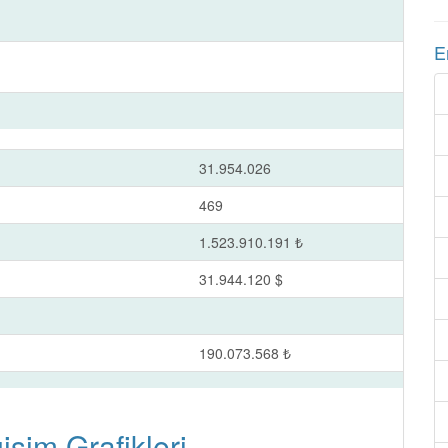
E
31.954.026
469
1.523.910.191 ₺
31.944.120 $
190.073.568 ₺
şim Grafikleri