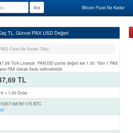
Bitcoin Fiyatı Ne Kadar
 Kaç TL, Güncel PAX USD Değeri
PAX) Fiyatı Ne Kadar Oldu
,69 Türk Lirasıdır. PAXUSD parite değeri ise 1,00. Yani 1 PAX
esi PAX olarak ifade edilmektedir.
47,69 TL
d = 1,00 Dolar
015357168781175 BTC
ci