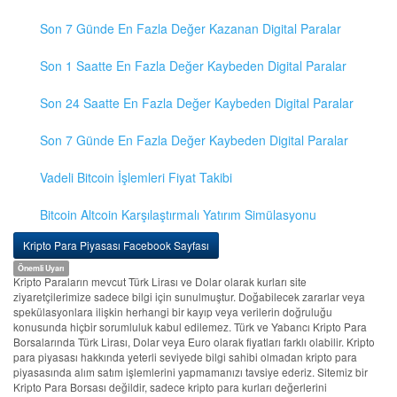
Son 7 Günde En Fazla Değer Kazanan Digital Paralar
Son 1 Saatte En Fazla Değer Kaybeden Digital Paralar
Son 24 Saatte En Fazla Değer Kaybeden Digital Paralar
Son 7 Günde En Fazla Değer Kaybeden Digital Paralar
Vadeli Bitcoin İşlemleri Fiyat Takibi
Bitcoin Altcoin Karşılaştırmalı Yatırım Simülasyonu
Kripto Para Piyasası Facebook Sayfası
Önemli Uyarı
Kripto Paraların mevcut Türk Lirası ve Dolar olarak kurları site
ziyaretçilerimize sadece bilgi için sunulmuştur. Doğabilecek zararlar veya
spekülasyonlara ilişkin herhangi bir kayıp veya verilerin doğruluğu
konusunda hiçbir sorumluluk kabul edilemez. Türk ve Yabancı Kripto Para
Borsalarında Türk Lirası, Dolar veya Euro olarak fiyatları farklı olabilir. Kripto
para piyasası hakkında yeterli seviyede bilgi sahibi olmadan kripto para
piyasasında alım satım işlemlerini yapmamanızı tavsiye ederiz. Sitemiz bir
Kripto Para Borsası değildir, sadece kripto para kurları değerlerini