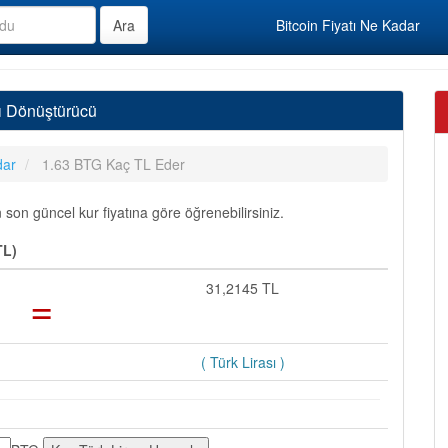
Bitcoin Fiyatı Ne Kadar
sı Dönüştürücü
dar
1.63 BTG Kaç TL Eder
son güncel kur fiyatına göre öğrenebilirsiniz.
TL)
=
31,2145 TL
( Türk Lirası )