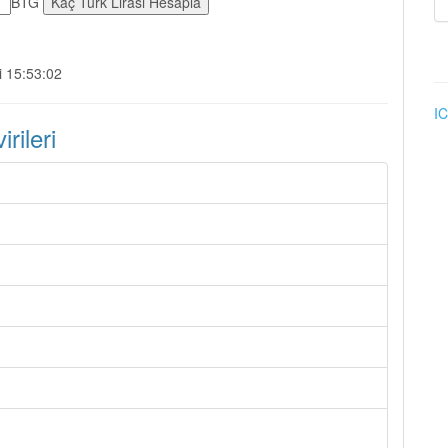
BTG
i 15:53:02
IC
ileri