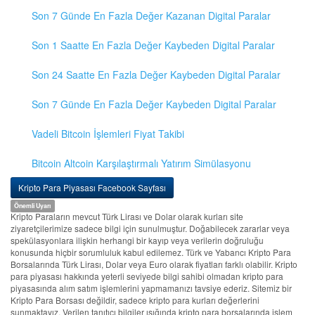
Son 7 Günde En Fazla Değer Kazanan Digital Paralar
Son 1 Saatte En Fazla Değer Kaybeden Digital Paralar
Son 24 Saatte En Fazla Değer Kaybeden Digital Paralar
Son 7 Günde En Fazla Değer Kaybeden Digital Paralar
Vadeli Bitcoin İşlemleri Fiyat Takibi
Bitcoin Altcoin Karşılaştırmalı Yatırım Simülasyonu
Kripto Para Piyasası Facebook Sayfası
Önemli Uyarı
Kripto Paraların mevcut Türk Lirası ve Dolar olarak kurları site
ziyaretçilerimize sadece bilgi için sunulmuştur. Doğabilecek zararlar veya
spekülasyonlara ilişkin herhangi bir kayıp veya verilerin doğruluğu
konusunda hiçbir sorumluluk kabul edilemez. Türk ve Yabancı Kripto Para
Borsalarında Türk Lirası, Dolar veya Euro olarak fiyatları farklı olabilir. Kripto
para piyasası hakkında yeterli seviyede bilgi sahibi olmadan kripto para
piyasasında alım satım işlemlerini yapmamanızı tavsiye ederiz. Sitemiz bir
Kripto Para Borsası değildir, sadece kripto para kurları değerlerini
sunmaktayız. Verilen tanıtıcı bilgiler ışığında kripto para borsalarında işlem