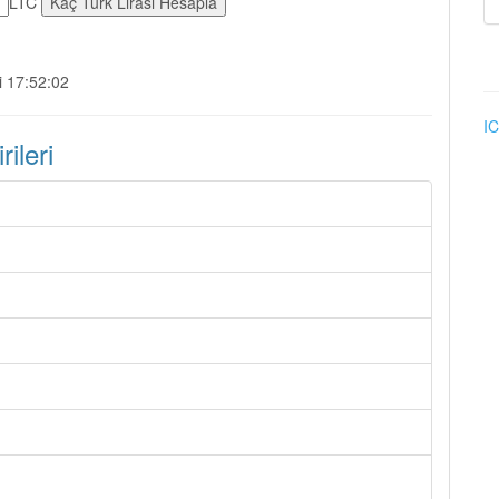
LTC
i 17:52:02
IC
ileri