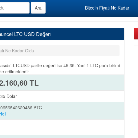
Bitcoin Fiyatı Ne Kadar
 Güncel LTC USD Değeri
yatı Ne Kadar Oldu
rasıdır. LTCUSD parite değeri ise 45,35. Yani 1 LTC para birimi
de edilmektedir.
2.160,60 TL
,35 Dolar
070656542620486 BTC
ici