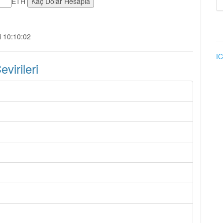
ETH
i 10:10:02
IC
irileri