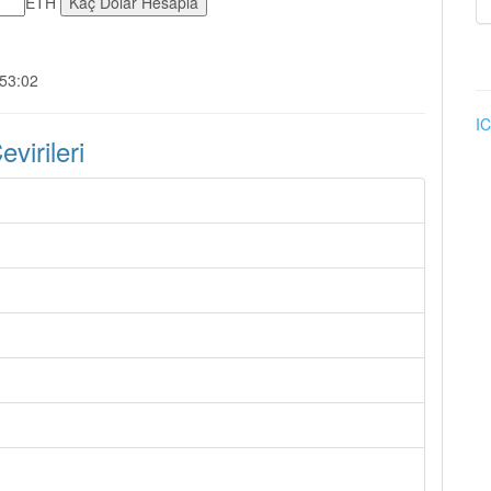
ETH
:53:02
IC
irileri