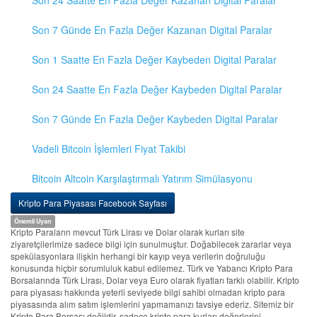
Son 24 Saatte En Fazla Değer Kazanan Digital Paralar
Son 7 Günde En Fazla Değer Kazanan Digital Paralar
Son 1 Saatte En Fazla Değer Kaybeden Digital Paralar
Son 24 Saatte En Fazla Değer Kaybeden Digital Paralar
Son 7 Günde En Fazla Değer Kaybeden Digital Paralar
Vadeli Bitcoin İşlemleri Fiyat Takibi
Bitcoin Altcoin Karşılaştırmalı Yatırım Simülasyonu
Kripto Para Piyasası Facebook Sayfası
Önemli Uyarı
Kripto Paraların mevcut Türk Lirası ve Dolar olarak kurları site
ziyaretçilerimize sadece bilgi için sunulmuştur. Doğabilecek zararlar veya
spekülasyonlara ilişkin herhangi bir kayıp veya verilerin doğruluğu
konusunda hiçbir sorumluluk kabul edilemez. Türk ve Yabancı Kripto Para
Borsalarında Türk Lirası, Dolar veya Euro olarak fiyatları farklı olabilir. Kripto
para piyasası hakkında yeterli seviyede bilgi sahibi olmadan kripto para
piyasasında alım satım işlemlerini yapmamanızı tavsiye ederiz. Sitemiz bir
Kripto Para Borsası değildir, sadece kripto para kurları değerlerini