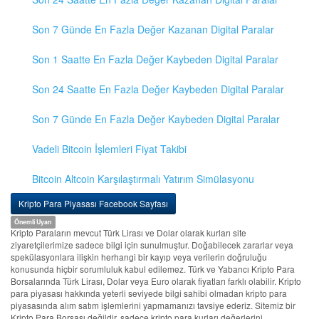
Son 7 Günde En Fazla Değer Kazanan Digital Paralar
Son 1 Saatte En Fazla Değer Kaybeden Digital Paralar
Son 24 Saatte En Fazla Değer Kaybeden Digital Paralar
Son 7 Günde En Fazla Değer Kaybeden Digital Paralar
Vadeli Bitcoin İşlemleri Fiyat Takibi
Bitcoin Altcoin Karşılaştırmalı Yatırım Simülasyonu
Kripto Para Piyasası Facebook Sayfası
Önemli Uyarı
Kripto Paraların mevcut Türk Lirası ve Dolar olarak kurları site
ziyaretçilerimize sadece bilgi için sunulmuştur. Doğabilecek zararlar veya
spekülasyonlara ilişkin herhangi bir kayıp veya verilerin doğruluğu
konusunda hiçbir sorumluluk kabul edilemez. Türk ve Yabancı Kripto Para
Borsalarında Türk Lirası, Dolar veya Euro olarak fiyatları farklı olabilir. Kripto
para piyasası hakkında yeterli seviyede bilgi sahibi olmadan kripto para
piyasasında alım satım işlemlerini yapmamanızı tavsiye ederiz. Sitemiz bir
Kripto Para Borsası değildir, sadece kripto para kurları değerlerini