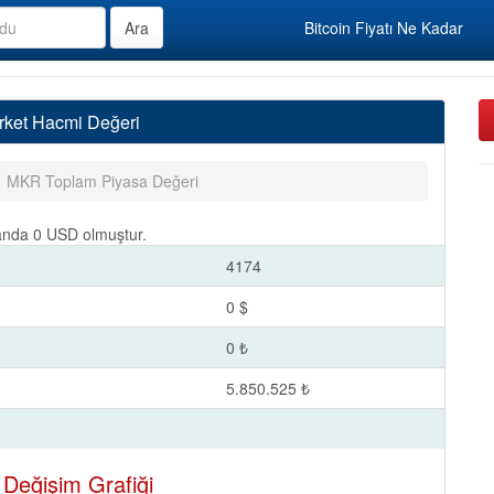
Bitcoin Fiyatı Ne Kadar
rket Hacmi Değeri
MKR Toplam Piyasa Değeri
 anda 0 USD olmuştur.
4174
0 $
0 ₺
5.850.525 ₺
Değişim Grafiği