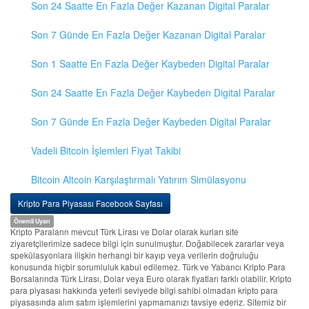
Son 24 Saatte En Fazla Değer Kazanan Digital Paralar
Son 7 Günde En Fazla Değer Kazanan Digital Paralar
Son 1 Saatte En Fazla Değer Kaybeden Digital Paralar
Son 24 Saatte En Fazla Değer Kaybeden Digital Paralar
Son 7 Günde En Fazla Değer Kaybeden Digital Paralar
Vadeli Bitcoin İşlemleri Fiyat Takibi
Bitcoin Altcoin Karşılaştırmalı Yatırım Simülasyonu
Kripto Para Piyasası Facebook Sayfası
Önemli Uyarı
Kripto Paraların mevcut Türk Lirası ve Dolar olarak kurları site
ziyaretçilerimize sadece bilgi için sunulmuştur. Doğabilecek zararlar veya
spekülasyonlara ilişkin herhangi bir kayıp veya verilerin doğruluğu
konusunda hiçbir sorumluluk kabul edilemez. Türk ve Yabancı Kripto Para
Borsalarında Türk Lirası, Dolar veya Euro olarak fiyatları farklı olabilir. Kripto
para piyasası hakkında yeterli seviyede bilgi sahibi olmadan kripto para
piyasasında alım satım işlemlerini yapmamanızı tavsiye ederiz. Sitemiz bir