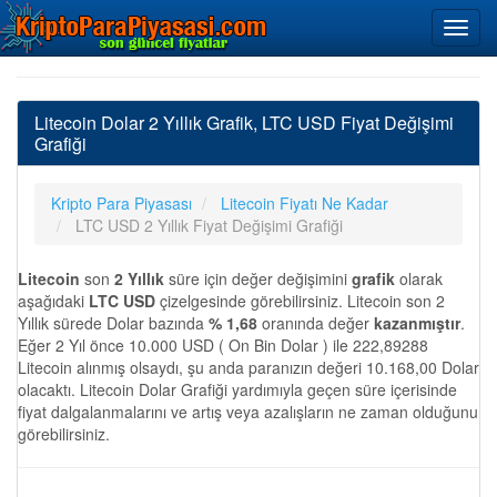
Litecoin Dolar 2 Yıllık Grafik, LTC USD Fiyat Değişimi
Grafiği
Kripto Para Piyasası
Litecoin Fiyatı Ne Kadar
LTC USD 2 Yıllık Fiyat Değişimi Grafiği
Litecoin
son
2 Yıllık
süre için değer değişimini
grafik
olarak
aşağıdaki
LTC USD
çizelgesinde görebilirsiniz. Litecoin son 2
Yıllık sürede Dolar bazında
% 1,68
oranında değer
kazanmıştır
.
Eğer 2 Yıl önce 10.000 USD ( On Bin Dolar ) ile 222,89288
Litecoin alınmış olsaydı, şu anda paranızın değeri 10.168,00 Dolar
olacaktı. Litecoin Dolar Grafiği yardımıyla geçen süre içerisinde
fiyat dalgalanmalarını ve artış veya azalışların ne zaman olduğunu
görebilirsiniz.