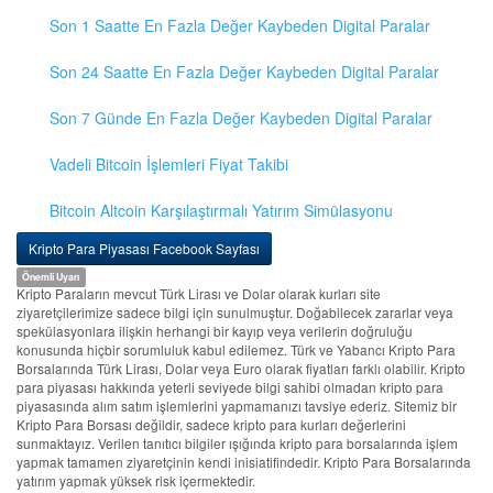
Son 1 Saatte En Fazla Değer Kaybeden Digital Paralar
Son 24 Saatte En Fazla Değer Kaybeden Digital Paralar
Son 7 Günde En Fazla Değer Kaybeden Digital Paralar
Vadeli Bitcoin İşlemleri Fiyat Takibi
Bitcoin Altcoin Karşılaştırmalı Yatırım Simülasyonu
Kripto Para Piyasası Facebook Sayfası
Önemli Uyarı
Kripto Paraların mevcut Türk Lirası ve Dolar olarak kurları site
ziyaretçilerimize sadece bilgi için sunulmuştur. Doğabilecek zararlar veya
spekülasyonlara ilişkin herhangi bir kayıp veya verilerin doğruluğu
konusunda hiçbir sorumluluk kabul edilemez. Türk ve Yabancı Kripto Para
Borsalarında Türk Lirası, Dolar veya Euro olarak fiyatları farklı olabilir. Kripto
para piyasası hakkında yeterli seviyede bilgi sahibi olmadan kripto para
piyasasında alım satım işlemlerini yapmamanızı tavsiye ederiz. Sitemiz bir
Kripto Para Borsası değildir, sadece kripto para kurları değerlerini
sunmaktayız. Verilen tanıtıcı bilgiler ışığında kripto para borsalarında işlem
yapmak tamamen ziyaretçinin kendi inisiatifindedir. Kripto Para Borsalarında
yatırım yapmak yüksek risk içermektedir.