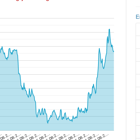
E
06.08.2…
06.08.2…
06.08.2…
06.08.2…
06.08.2…
06.08.2…
2…
06.08.2…
.08.2…
06.08.2…
06.08.2…
06.08.2…