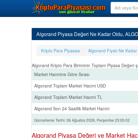
Algorand Piyasa Değeri Ne Kadar Oldu, ALGO
Kripto Para Piyasası
Algorand Fiyatı Ne Kadar
Algorand Kripto Para Biriminin Toplam Piyasa Değeri
Market Hacmine Göre Sırası
Algorand Toplam Market Hacmi USD
Algorand Toplam Market Hacmi TL
Algorand Son 24 Saatlik Market Hacmi
Güncelleme Tarihi: 06 Ağustos 2026, Perşembe 23:05:02
Algorand Piyasa Değeri ve Market Hac