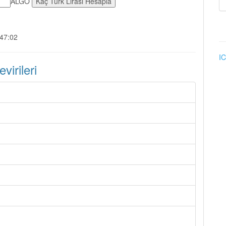
ALGO
:47:02
IC
irileri