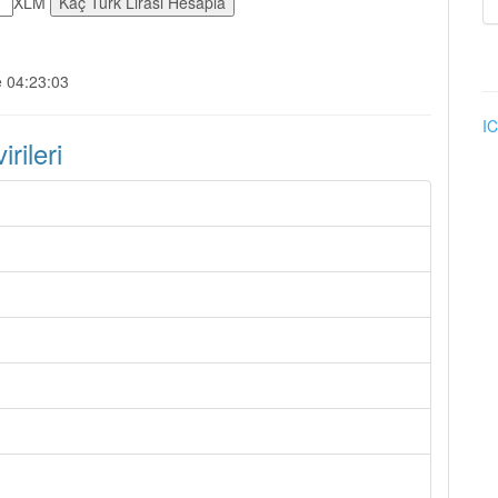
XLM
e 04:23:03
IC
ileri