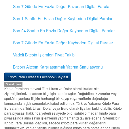
Son 7 Günde En Fazla Değer Kazanan Digital Paralar
Son 1 Saatte En Fazla Değer Kaybeden Digital Paralar
Son 24 Saatte En Fazla Değer Kaybeden Digital Paralar
Son 7 Günde En Fazla Değer Kaybeden Digital Paralar
Vadeli Bitcoin İşlemleri Fiyat Takibi
Bitcoin Altcoin Karşılaştırmalı Yatırım Simülasyonu
Kripto Para Piyasası Facebook Sayfası
Önemli Uyarı
Kripto Paraların mevcut Türk Lirası ve Dolar olarak kurları site
ziyaretçilerimize sadece bilgi için sunulmuştur. Doğabilecek zararlar veya
spekülasyonlara ilişkin herhangi bir kayıp veya verilerin doğruluğu
konusunda hiçbir sorumluluk kabul edilemez. Türk ve Yabancı Kripto Para
Borsalarında Türk Lirası, Dolar veya Euro olarak fiyatları farklı olabilir. Kripto
para piyasası hakkında yeterli seviyede bilgi sahibi olmadan kripto para
piyasasında alım satım işlemlerini yapmamanızı tavsiye ederiz. Sitemiz bir
Kripto Para Borsası değildir, sadece kripto para kurları değerlerini
sunmaktayız. Verilen tanıtıcı bilgiler ışığında kripto para borsalarında işlem