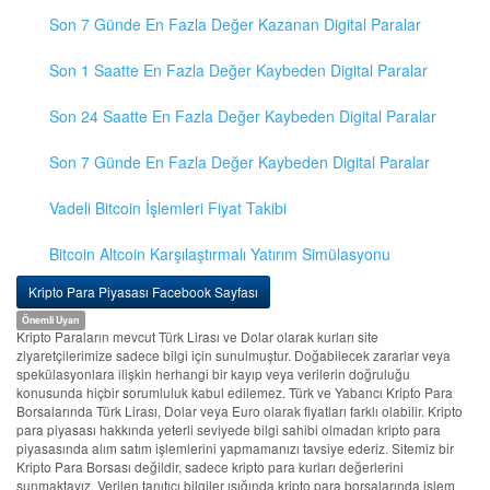
Son 7 Günde En Fazla Değer Kazanan Digital Paralar
Son 1 Saatte En Fazla Değer Kaybeden Digital Paralar
Son 24 Saatte En Fazla Değer Kaybeden Digital Paralar
Son 7 Günde En Fazla Değer Kaybeden Digital Paralar
Vadeli Bitcoin İşlemleri Fiyat Takibi
Bitcoin Altcoin Karşılaştırmalı Yatırım Simülasyonu
Kripto Para Piyasası Facebook Sayfası
Önemli Uyarı
Kripto Paraların mevcut Türk Lirası ve Dolar olarak kurları site
ziyaretçilerimize sadece bilgi için sunulmuştur. Doğabilecek zararlar veya
spekülasyonlara ilişkin herhangi bir kayıp veya verilerin doğruluğu
konusunda hiçbir sorumluluk kabul edilemez. Türk ve Yabancı Kripto Para
Borsalarında Türk Lirası, Dolar veya Euro olarak fiyatları farklı olabilir. Kripto
para piyasası hakkında yeterli seviyede bilgi sahibi olmadan kripto para
piyasasında alım satım işlemlerini yapmamanızı tavsiye ederiz. Sitemiz bir
Kripto Para Borsası değildir, sadece kripto para kurları değerlerini
sunmaktayız. Verilen tanıtıcı bilgiler ışığında kripto para borsalarında işlem