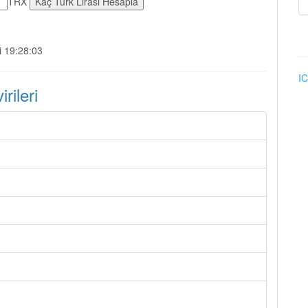
TRX
i 19:28:03
IC
ileri