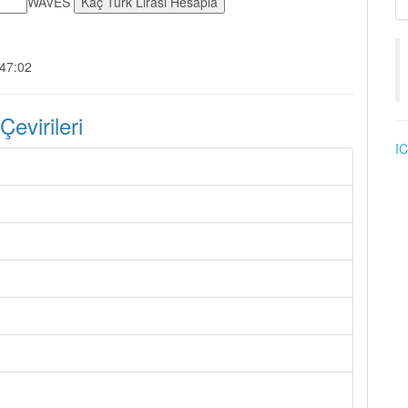
WAVES
:47:02
virileri
IC