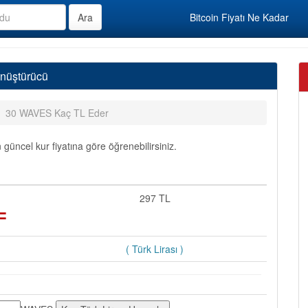
Bitcoin Fiyatı Ne Kadar
nüştürücü
30 WAVES Kaç TL Eder
üncel kur fiyatına göre öğrenebilirsiniz.
=
297 TL
( Türk Lirası )