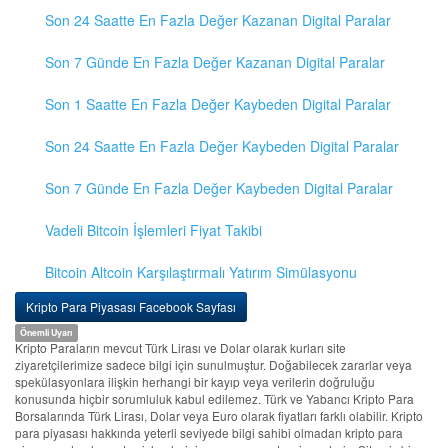
Son 24 Saatte En Fazla Değer Kazanan Digital Paralar
Son 7 Günde En Fazla Değer Kazanan Digital Paralar
Son 1 Saatte En Fazla Değer Kaybeden Digital Paralar
Son 24 Saatte En Fazla Değer Kaybeden Digital Paralar
Son 7 Günde En Fazla Değer Kaybeden Digital Paralar
Vadeli Bitcoin İşlemleri Fiyat Takibi
Bitcoin Altcoin Karşılaştırmalı Yatırım Simülasyonu
Kripto Para Piyasası Facebook Sayfası
Önemli Uyarı
Kripto Paraların mevcut Türk Lirası ve Dolar olarak kurları site
ziyaretçilerimize sadece bilgi için sunulmuştur. Doğabilecek zararlar veya
spekülasyonlara ilişkin herhangi bir kayıp veya verilerin doğruluğu
konusunda hiçbir sorumluluk kabul edilemez. Türk ve Yabancı Kripto Para
Borsalarında Türk Lirası, Dolar veya Euro olarak fiyatları farklı olabilir. Kripto
para piyasası hakkında yeterli seviyede bilgi sahibi olmadan kripto para