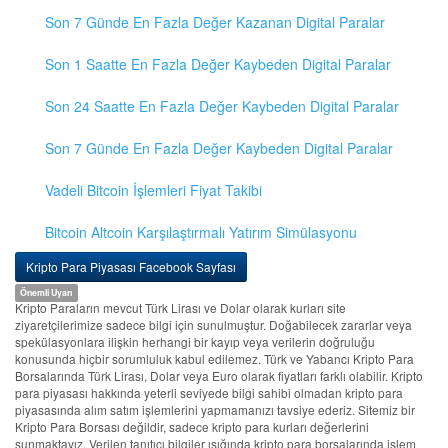
Son 7 Günde En Fazla Değer Kazanan Digital Paralar
Son 1 Saatte En Fazla Değer Kaybeden Digital Paralar
Son 24 Saatte En Fazla Değer Kaybeden Digital Paralar
Son 7 Günde En Fazla Değer Kaybeden Digital Paralar
Vadeli Bitcoin İşlemleri Fiyat Takibi
Bitcoin Altcoin Karşılaştırmalı Yatırım Simülasyonu
Kripto Para Piyasası Facebook Sayfası
Önemli Uyarı
Kripto Paraların mevcut Türk Lirası ve Dolar olarak kurları site
ziyaretçilerimize sadece bilgi için sunulmuştur. Doğabilecek zararlar veya
spekülasyonlara ilişkin herhangi bir kayıp veya verilerin doğruluğu
konusunda hiçbir sorumluluk kabul edilemez. Türk ve Yabancı Kripto Para
Borsalarında Türk Lirası, Dolar veya Euro olarak fiyatları farklı olabilir. Kripto
para piyasası hakkında yeterli seviyede bilgi sahibi olmadan kripto para
piyasasında alım satım işlemlerini yapmamanızı tavsiye ederiz. Sitemiz bir
Kripto Para Borsası değildir, sadece kripto para kurları değerlerini
sunmaktayız. Verilen tanıtıcı bilgiler ışığında kripto para borsalarında işlem