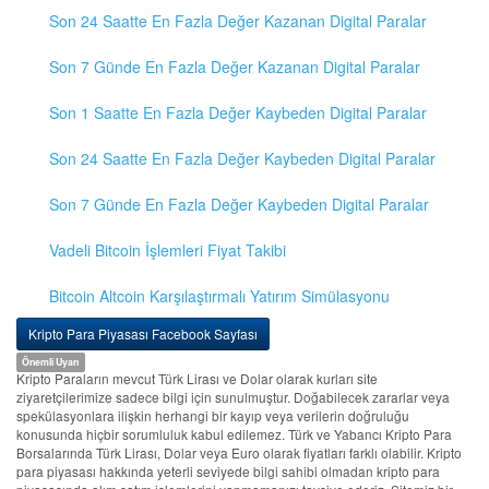
Son 24 Saatte En Fazla Değer Kazanan Digital Paralar
Son 7 Günde En Fazla Değer Kazanan Digital Paralar
Son 1 Saatte En Fazla Değer Kaybeden Digital Paralar
Son 24 Saatte En Fazla Değer Kaybeden Digital Paralar
Son 7 Günde En Fazla Değer Kaybeden Digital Paralar
Vadeli Bitcoin İşlemleri Fiyat Takibi
Bitcoin Altcoin Karşılaştırmalı Yatırım Simülasyonu
Kripto Para Piyasası Facebook Sayfası
Önemli Uyarı
Kripto Paraların mevcut Türk Lirası ve Dolar olarak kurları site
ziyaretçilerimize sadece bilgi için sunulmuştur. Doğabilecek zararlar veya
spekülasyonlara ilişkin herhangi bir kayıp veya verilerin doğruluğu
konusunda hiçbir sorumluluk kabul edilemez. Türk ve Yabancı Kripto Para
Borsalarında Türk Lirası, Dolar veya Euro olarak fiyatları farklı olabilir. Kripto
para piyasası hakkında yeterli seviyede bilgi sahibi olmadan kripto para