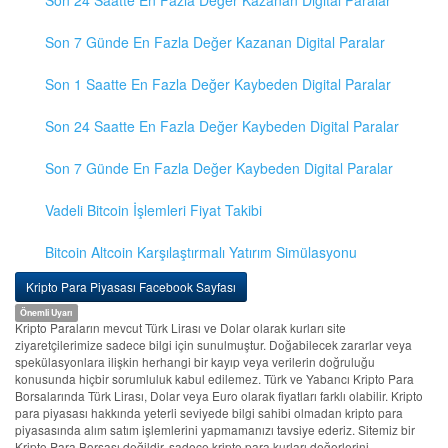
Son 24 Saatte En Fazla Değer Kazanan Digital Paralar
Son 7 Günde En Fazla Değer Kazanan Digital Paralar
Son 1 Saatte En Fazla Değer Kaybeden Digital Paralar
Son 24 Saatte En Fazla Değer Kaybeden Digital Paralar
Son 7 Günde En Fazla Değer Kaybeden Digital Paralar
Vadeli Bitcoin İşlemleri Fiyat Takibi
Bitcoin Altcoin Karşılaştırmalı Yatırım Simülasyonu
Kripto Para Piyasası Facebook Sayfası
Önemli Uyarı
Kripto Paraların mevcut Türk Lirası ve Dolar olarak kurları site
ziyaretçilerimize sadece bilgi için sunulmuştur. Doğabilecek zararlar veya
spekülasyonlara ilişkin herhangi bir kayıp veya verilerin doğruluğu
konusunda hiçbir sorumluluk kabul edilemez. Türk ve Yabancı Kripto Para
Borsalarında Türk Lirası, Dolar veya Euro olarak fiyatları farklı olabilir. Kripto
para piyasası hakkında yeterli seviyede bilgi sahibi olmadan kripto para
piyasasında alım satım işlemlerini yapmamanızı tavsiye ederiz. Sitemiz bir
Kripto Para Borsası değildir, sadece kripto para kurları değerlerini