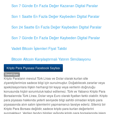
Son 7 Günde En Fazla Değer Kazanan Digital Paralar
Son 1 Saatte En Fazla Değer Kaybeden Digital Paralar
Son 24 Saatte En Fazla Değer Kaybeden Digital Paralar
Son 7 Günde En Fazla Değer Kaybeden Digital Paralar
Vadeli Bitcoin İşlemleri Fiyat Takibi
Bitcoin Altcoin Karşılaştırmalı Yatırım Simülasyonu
Kripto Para Piyasası Facebook Sayfası
Önemli Uyarı
Kripto Paraların mevcut Türk Lirası ve Dolar olarak kurları site
ziyaretçilerimize sadece bilgi için sunulmuştur. Doğabilecek zararlar veya
spekülasyonlara ilişkin herhangi bir kayıp veya verilerin doğruluğu
konusunda hiçbir sorumluluk kabul edilemez. Türk ve Yabancı Kripto Para
Borsalarında Türk Lirası, Dolar veya Euro olarak fiyatları farklı olabilir. Kripto
para piyasası hakkında yeterli seviyede bilgi sahibi olmadan kripto para
piyasasında alım satım işlemlerini yapmamanızı tavsiye ederiz. Sitemiz bir
Kripto Para Borsası değildir, sadece kripto para kurları değerlerini
sunmaktayız. Verilen tanıtıcı bilgiler ışığında kripto para borsalarında işlem