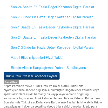
Son 24 Saatte En Fazla Değer Kazanan Digital Paralar
Son 7 Günde En Fazla Değer Kazanan Digital Paralar
Son 1 Saatte En Fazla Değer Kaybeden Digital Paralar
Son 24 Saatte En Fazla Değer Kaybeden Digital Paralar
Son 7 Günde En Fazla Değer Kaybeden Digital Paralar
Vadeli Bitcoin İşlemleri Fiyat Takibi
Bitcoin Altcoin Karşılaştırmalı Yatırım Simülasyonu
Kripto Para Piyasası Facebook Sayfası
Önemli Uyarı
Kripto Paraların mevcut Türk Lirası ve Dolar olarak kurları site
ziyaretçilerimize sadece bilgi için sunulmuştur. Doğabilecek zararlar veya
spekülasyonlara ilişkin herhangi bir kayıp veya verilerin doğruluğu
konusunda hiçbir sorumluluk kabul edilemez. Türk ve Yabancı Kripto Para
Borsalarında Türk Lirası, Dolar veya Euro olarak fiyatları farklı olabilir. Kripto
para piyasası hakkında yeterli seviyede bilgi sahibi olmadan kripto para