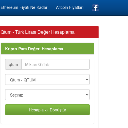
Ethereum Fiyatı Ne Kadar
Altcoin Fiyatları
Qtum - Türk Lirası Değer Hesaplama
Kripto Para Değeri Hesaplama
qtum
Hesapla -> Dönüştür