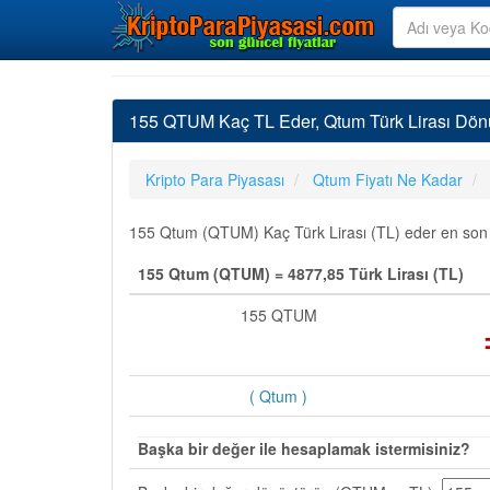
155 QTUM Kaç TL Eder, Qtum Türk Lirası Dön
Kripto Para Piyasası
Qtum Fiyatı Ne Kadar
155 Qtum (QTUM) Kaç Türk Lirası (TL) eder en son gü
155 Qtum (QTUM) = 4877,85 Türk Lirası (TL)
155 QTUM
( Qtum )
Başka bir değer ile hesaplamak istermisiniz?