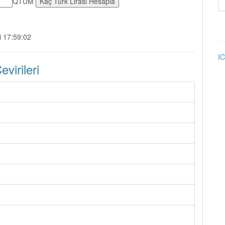
QTUM
i 17:59:02
IC
irileri