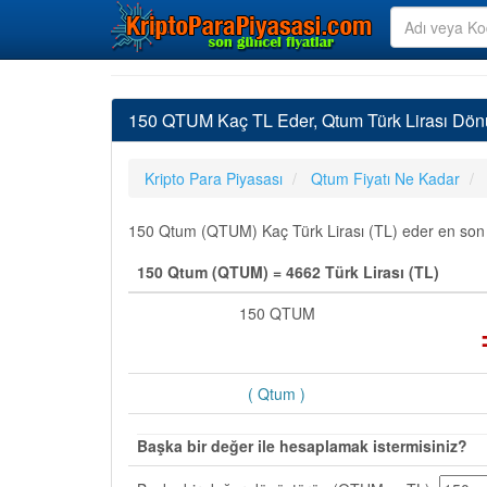
150 QTUM Kaç TL Eder, Qtum Türk Lirası Dön
Kripto Para Piyasası
Qtum Fiyatı Ne Kadar
150 Qtum (QTUM) Kaç Türk Lirası (TL) eder en son gü
150 Qtum (QTUM) = 4662 Türk Lirası (TL)
150 QTUM
( Qtum )
Başka bir değer ile hesaplamak istermisiniz?