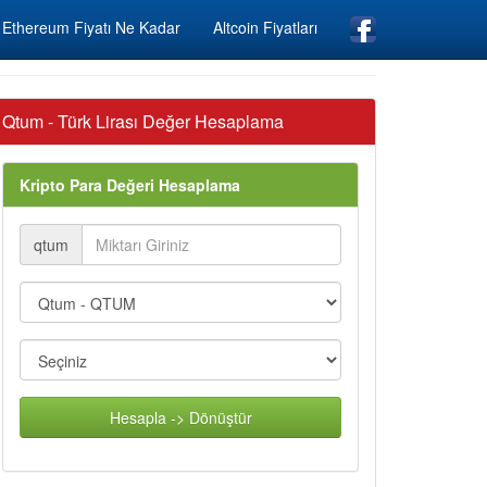
Ethereum Fiyatı Ne Kadar
Altcoin Fiyatları
Qtum - Türk Lirası Değer Hesaplama
Kripto Para Değeri Hesaplama
qtum
Hesapla -> Dönüştür