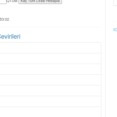
QTUM
:53:02
IC
irileri