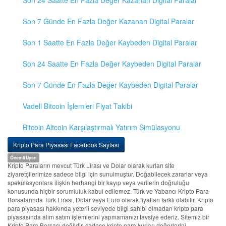
Son 24 Saatte En Fazla Değer Kazanan Digital Paralar
Son 7 Günde En Fazla Değer Kazanan Digital Paralar
Son 1 Saatte En Fazla Değer Kaybeden Digital Paralar
Son 24 Saatte En Fazla Değer Kaybeden Digital Paralar
Son 7 Günde En Fazla Değer Kaybeden Digital Paralar
Vadeli Bitcoin İşlemleri Fiyat Takibi
Bitcoin Altcoin Karşılaştırmalı Yatırım Simülasyonu
Kripto Para Piyasası Facebook Sayfası
Önemli Uyarı
Kripto Paraların mevcut Türk Lirası ve Dolar olarak kurları site
ziyaretçilerimize sadece bilgi için sunulmuştur. Doğabilecek zararlar veya
spekülasyonlara ilişkin herhangi bir kayıp veya verilerin doğruluğu
konusunda hiçbir sorumluluk kabul edilemez. Türk ve Yabancı Kripto Para
Borsalarında Türk Lirası, Dolar veya Euro olarak fiyatları farklı olabilir. Kripto
para piyasası hakkında yeterli seviyede bilgi sahibi olmadan kripto para
piyasasında alım satım işlemlerini yapmamanızı tavsiye ederiz. Sitemiz bir
Kripto Para Borsası değildir, sadece kripto para kurları değerlerini