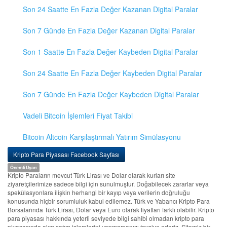
Son 24 Saatte En Fazla Değer Kazanan Digital Paralar
Son 7 Günde En Fazla Değer Kazanan Digital Paralar
Son 1 Saatte En Fazla Değer Kaybeden Digital Paralar
Son 24 Saatte En Fazla Değer Kaybeden Digital Paralar
Son 7 Günde En Fazla Değer Kaybeden Digital Paralar
Vadeli Bitcoin İşlemleri Fiyat Takibi
Bitcoin Altcoin Karşılaştırmalı Yatırım Simülasyonu
Kripto Para Piyasası Facebook Sayfası
Önemli Uyarı
Kripto Paraların mevcut Türk Lirası ve Dolar olarak kurları site
ziyaretçilerimize sadece bilgi için sunulmuştur. Doğabilecek zararlar veya
spekülasyonlara ilişkin herhangi bir kayıp veya verilerin doğruluğu
konusunda hiçbir sorumluluk kabul edilemez. Türk ve Yabancı Kripto Para
Borsalarında Türk Lirası, Dolar veya Euro olarak fiyatları farklı olabilir. Kripto
para piyasası hakkında yeterli seviyede bilgi sahibi olmadan kripto para
piyasasında alım satım işlemlerini yapmamanızı tavsiye ederiz. Sitemiz bir