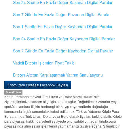
Son 24 Saatte En Fazla Değer Kazanan Digital Paralar
Son 7 Günde En Fazla Değer Kazanan Digital Paralar
Son 1 Saatte En Fazla Değer Kaybeden Digital Paralar
Son 24 Saatte En Fazla Değer Kaybeden Digital Paralar
Son 7 Günde En Fazla Değer Kaybeden Digital Paralar
Vadeli Bitcoin İşlemleri Fiyat Takibi
Bitcoin Altcoin Karşılaştırmalı Yatırım Simülasyonu
Kripto Para Piyasası Facebook Sayfası
Önemli Uyarı
Kripto Paraların mevcut Türk Lirası ve Dolar olarak kurları site
ziyaretçilerimize sadece bilgi için sunulmuştur. Doğabilecek zararlar veya
spekülasyonlara ilişkin herhangi bir kayıp veya verilerin doğruluğu
konusunda hiçbir sorumluluk kabul edilemez. Türk ve Yabancı Kripto Para
Borsalarında Türk Lirası, Dolar veya Euro olarak fiyatları farklı olabilir. Kripto
para piyasası hakkında yeterli seviyede bilgi sahibi olmadan kripto para
piyasasında alım satım işlemlerini yapmamanızı tavsiye ederiz. Sitemiz bir