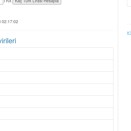
TRX
i 02:17:02
IC
ileri