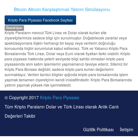
Bitcoin Altcoin Karşılaştırmalı Yatırım Simülasyonu
Kripto Para Piyasası Facebook Sayfası
Önemli Uyarı
Kripto Paraların mevcut Türk Lirası ve Dolar olarak kurları site
ziyaretçilerimize sadece bilgi için sunulmuştur. Doğabilecek zararlar veya
spekülasyonlara ilişkin herhangi bir kayıp veya verilerin doğruluğu
konusunda hiçbir sorumluluk kabul edilemez. Türk ve Yabancı Kripto Para
Borsalarında Türk Lirası, Dolar veya Euro olarak fiyatları farklı olabilir. Kripto
para piyasası hakkında yeterli seviyede bilgi sahibi olmadan kripto para
piyasasında alım satım işlemlerini yapmamanızı tavsiye ederiz. Sitemiz bir
Kripto Para Borsası değildir, sadece kripto para kurları değerlerini
sunmaktayız. Verilen tanıtıcı bilgiler ışığında kripto para borsalarında işlem
yapmak tamamen ziyaretçinin kendi inisiatifindedir. Kripto Para Borsalarında
yatırım yapmak yüksek risk içermektedir.
© Copyright 2017
Kripto Para Piyasası
Tüm Kripto Paraların Dolar ve Türk Lirası olarak Anlık Canlı
Değerleri Takibi
Gizlilik Politikası
İletişim