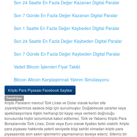
Son 24 Saatte En Fazla Değer Kazanan Digital Paralar
Son 7 Günde En Fazla Değer Kazanan Digital Paralar
Son 1 Saatte En Fazla Değer Kaybeden Digital Paralar
Son 24 Saatte En Fazla Değer Kaybeden Digital Paralar
Son 7 Günde En Fazla Değer Kaybeden Digital Paralar
Vadeli Bitcoin İşlemleri Fiyat Takibi
Bitcoin Altcoin Karşılaştırmalı Yatırım Simülasyonu
Kripto Para Piyasası Facebook Sayfası
Önemli Uyarı
Kripto Paraların mevcut Türk Lirası ve Dolar olarak kurları site
ziyaretçilerimize sadece bilgi için sunulmuştur. Doğabilecek zararlar veya
spekülasyonlara ilişkin herhangi bir kayıp veya verilerin doğruluğu
konusunda hiçbir sorumluluk kabul edilemez. Türk ve Yabancı Kripto Para
Borsalarında Türk Lirası, Dolar veya Euro olarak fiyatları farklı olabilir. Kripto
para piyasası hakkında yeterli seviyede bilgi sahibi olmadan kripto para
piyasasında alım satım işlemlerini yapmamanızı tavsiye ederiz. Sitemiz bir