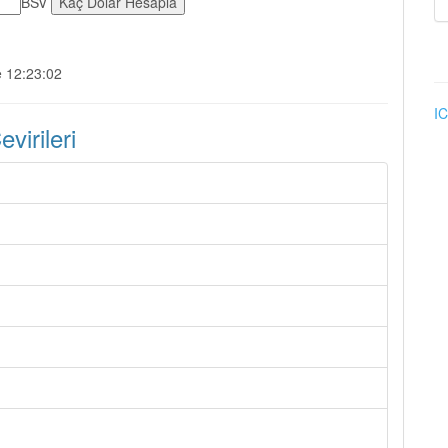
BSV
e 12:23:02
IC
irileri