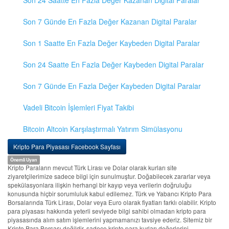
Son 24 Saatte En Fazla Değer Kazanan Digital Paralar
Son 7 Günde En Fazla Değer Kazanan Digital Paralar
Son 1 Saatte En Fazla Değer Kaybeden Digital Paralar
Son 24 Saatte En Fazla Değer Kaybeden Digital Paralar
Son 7 Günde En Fazla Değer Kaybeden Digital Paralar
Vadeli Bitcoin İşlemleri Fiyat Takibi
Bitcoin Altcoin Karşılaştırmalı Yatırım Simülasyonu
Kripto Para Piyasası Facebook Sayfası
Önemli Uyarı
Kripto Paraların mevcut Türk Lirası ve Dolar olarak kurları site
ziyaretçilerimize sadece bilgi için sunulmuştur. Doğabilecek zararlar veya
spekülasyonlara ilişkin herhangi bir kayıp veya verilerin doğruluğu
konusunda hiçbir sorumluluk kabul edilemez. Türk ve Yabancı Kripto Para
Borsalarında Türk Lirası, Dolar veya Euro olarak fiyatları farklı olabilir. Kripto
para piyasası hakkında yeterli seviyede bilgi sahibi olmadan kripto para
piyasasında alım satım işlemlerini yapmamanızı tavsiye ederiz. Sitemiz bir
Kripto Para Borsası değildir, sadece kripto para kurları değerlerini