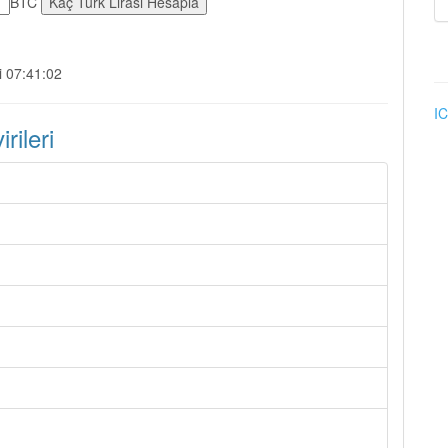
BTC
i 07:41:02
IC
ileri