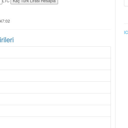
LTC
:47:02
IC
ileri