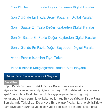
Son 24 Saatte En Fazla Değer Kazanan Digital Paralar
Son 7 Günde En Fazla Değer Kazanan Digital Paralar
Son 1 Saatte En Fazla Değer Kaybeden Digital Paralar
Son 24 Saatte En Fazla Değer Kaybeden Digital Paralar
Son 7 Günde En Fazla Değer Kaybeden Digital Paralar
Vadeli Bitcoin İşlemleri Fiyat Takibi
Bitcoin Altcoin Karşılaştırmalı Yatırım Simülasyonu
Kripto Para Piyasası Facebook Sayfası
Önemli Uyarı
Kripto Paraların mevcut Türk Lirası ve Dolar olarak kurları site
ziyaretçilerimize sadece bilgi için sunulmuştur. Doğabilecek zararlar veya
spekülasyonlara ilişkin herhangi bir kayıp veya verilerin doğruluğu
konusunda hiçbir sorumluluk kabul edilemez. Türk ve Yabancı Kripto Para
Borsalarında Türk Lirası, Dolar veya Euro olarak fiyatları farklı olabilir. Kripto
para piyasası hakkında yeterli seviyede bilgi sahibi olmadan kripto para