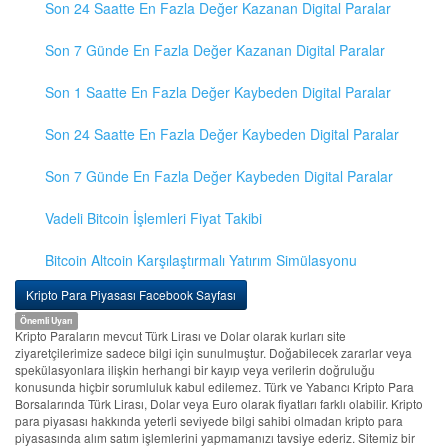
Son 24 Saatte En Fazla Değer Kazanan Digital Paralar
Son 7 Günde En Fazla Değer Kazanan Digital Paralar
Son 1 Saatte En Fazla Değer Kaybeden Digital Paralar
Son 24 Saatte En Fazla Değer Kaybeden Digital Paralar
Son 7 Günde En Fazla Değer Kaybeden Digital Paralar
Vadeli Bitcoin İşlemleri Fiyat Takibi
Bitcoin Altcoin Karşılaştırmalı Yatırım Simülasyonu
Kripto Para Piyasası Facebook Sayfası
Önemli Uyarı
Kripto Paraların mevcut Türk Lirası ve Dolar olarak kurları site
ziyaretçilerimize sadece bilgi için sunulmuştur. Doğabilecek zararlar veya
spekülasyonlara ilişkin herhangi bir kayıp veya verilerin doğruluğu
konusunda hiçbir sorumluluk kabul edilemez. Türk ve Yabancı Kripto Para
Borsalarında Türk Lirası, Dolar veya Euro olarak fiyatları farklı olabilir. Kripto
para piyasası hakkında yeterli seviyede bilgi sahibi olmadan kripto para
piyasasında alım satım işlemlerini yapmamanızı tavsiye ederiz. Sitemiz bir