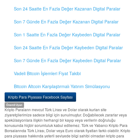
Son 24 Saatte En Fazla Değer Kazanan Digital Paralar
Son 7 Günde En Fazla Değer Kazanan Digital Paralar
Son 1 Saatte En Fazla Değer Kaybeden Digital Paralar
Son 24 Saatte En Fazla Değer Kaybeden Digital Paralar
Son 7 Günde En Fazla Değer Kaybeden Digital Paralar
Vadeli Bitcoin İşlemleri Fiyat Takibi
Bitcoin Altcoin Karşılaştırmalı Yatırım Simülasyonu
Kripto Para Piyasası Facebook Sayfası
Önemli Uyarı
Kripto Paraların mevcut Türk Lirası ve Dolar olarak kurları site
ziyaretçilerimize sadece bilgi için sunulmuştur. Doğabilecek zararlar veya
spekülasyonlara ilişkin herhangi bir kayıp veya verilerin doğruluğu
konusunda hiçbir sorumluluk kabul edilemez. Türk ve Yabancı Kripto Para
Borsalarında Türk Lirası, Dolar veya Euro olarak fiyatları farklı olabilir. Kripto
para piyasası hakkında yeterli seviyede bilgi sahibi olmadan kripto para