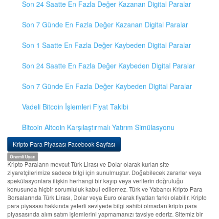
Son 24 Saatte En Fazla Değer Kazanan Digital Paralar
Son 7 Günde En Fazla Değer Kazanan Digital Paralar
Son 1 Saatte En Fazla Değer Kaybeden Digital Paralar
Son 24 Saatte En Fazla Değer Kaybeden Digital Paralar
Son 7 Günde En Fazla Değer Kaybeden Digital Paralar
Vadeli Bitcoin İşlemleri Fiyat Takibi
Bitcoin Altcoin Karşılaştırmalı Yatırım Simülasyonu
Kripto Para Piyasası Facebook Sayfası
Önemli Uyarı
Kripto Paraların mevcut Türk Lirası ve Dolar olarak kurları site
ziyaretçilerimize sadece bilgi için sunulmuştur. Doğabilecek zararlar veya
spekülasyonlara ilişkin herhangi bir kayıp veya verilerin doğruluğu
konusunda hiçbir sorumluluk kabul edilemez. Türk ve Yabancı Kripto Para
Borsalarında Türk Lirası, Dolar veya Euro olarak fiyatları farklı olabilir. Kripto
para piyasası hakkında yeterli seviyede bilgi sahibi olmadan kripto para
piyasasında alım satım işlemlerini yapmamanızı tavsiye ederiz. Sitemiz bir