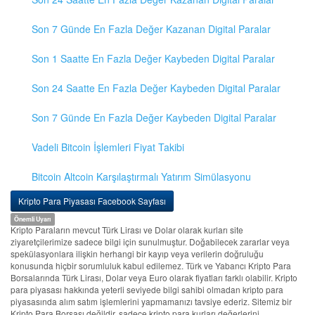
Son 7 Günde En Fazla Değer Kazanan Digital Paralar
Son 1 Saatte En Fazla Değer Kaybeden Digital Paralar
Son 24 Saatte En Fazla Değer Kaybeden Digital Paralar
Son 7 Günde En Fazla Değer Kaybeden Digital Paralar
Vadeli Bitcoin İşlemleri Fiyat Takibi
Bitcoin Altcoin Karşılaştırmalı Yatırım Simülasyonu
Kripto Para Piyasası Facebook Sayfası
Önemli Uyarı
Kripto Paraların mevcut Türk Lirası ve Dolar olarak kurları site
ziyaretçilerimize sadece bilgi için sunulmuştur. Doğabilecek zararlar veya
spekülasyonlara ilişkin herhangi bir kayıp veya verilerin doğruluğu
konusunda hiçbir sorumluluk kabul edilemez. Türk ve Yabancı Kripto Para
Borsalarında Türk Lirası, Dolar veya Euro olarak fiyatları farklı olabilir. Kripto
para piyasası hakkında yeterli seviyede bilgi sahibi olmadan kripto para
piyasasında alım satım işlemlerini yapmamanızı tavsiye ederiz. Sitemiz bir
Kripto Para Borsası değildir, sadece kripto para kurları değerlerini